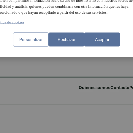
bién compartimos información sobre su uso de nuestro sitio con nuestros socios de
licidad y análisis, quienes pueden combinarla con otra información que les haya
porcionado o que hayan recopilado a partir del uso de sus servicios.
ítica de cookies
Personalizar
Rechazar
Aceptar
Quiénes somos
Contacto
P