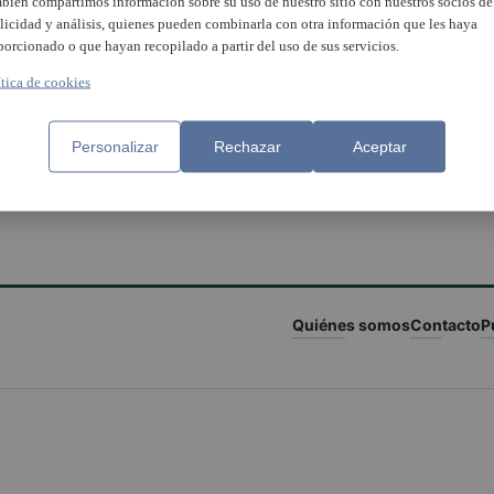
bién compartimos información sobre su uso de nuestro sitio con nuestros socios de
licidad y análisis, quienes pueden combinarla con otra información que les haya
porcionado o que hayan recopilado a partir del uso de sus servicios.
ítica de cookies
na celebra l’edició 22a de
Personalizar
Rechazar
Aceptar
, la fira agrícola i comercial
Quiénes somos
Contacto
P