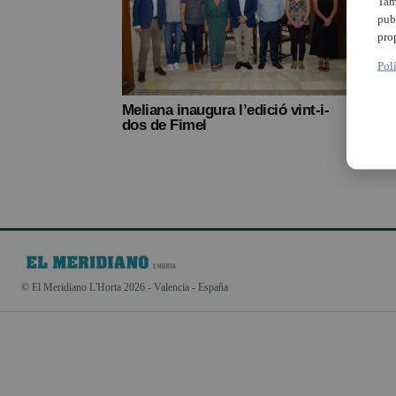
Tam
pub
pro
Pol
Meliana inaugura l’edició vint-i-
Melia
dos de Fimel
Fimel
© El Meridiano L'Horta 2026 - Valencia - España