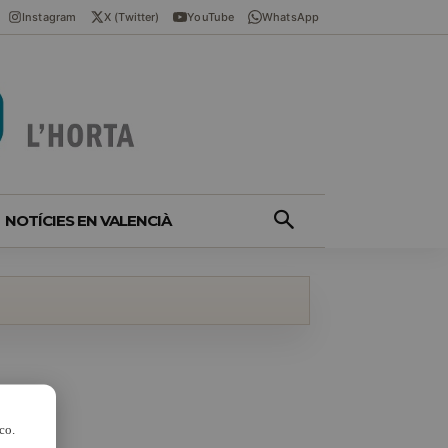
Instagram
X (Twitter)
YouTube
WhatsApp
NOTÍCIES EN VALENCIÀ
co.