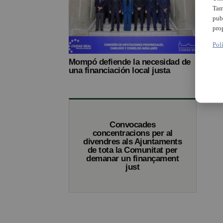
Tam
pub
pro
Pol
Mompó defiende la necesidad de
Seda
una financiación local justa
finan
Convocades
concentracions per al
divendres als Ajuntaments
de tota la Comunitat per
demanar un finançament
just