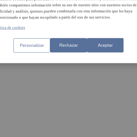
bién compartimos información sobre su uso de nuestro sitio con nuestros socios de
licidad y análisis, quienes pueden combinarla con otra información que les haya
porcionado o que hayan recopilado a partir del uso de sus servicios.
ítica de cookies
ví aprueba la moción por una
Compromís no apoyará a
ciación justa
Gobierno si no reparte fondo
Personalizar
Rechazar
Aceptar
autonómico por población