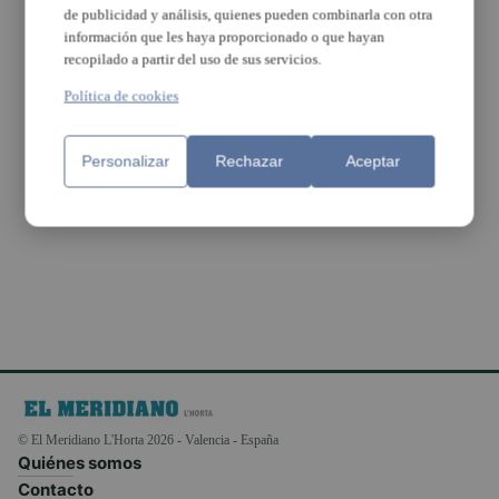
de publicidad y análisis, quienes pueden combinarla con otra
información que les haya proporcionado o que hayan
recopilado a partir del uso de sus servicios.
Política de cookies
Aldaia celebra una Fira
La Fira de la Tapa
Personalizar
Rechazar
Aceptar
de la Tapa de récord
d’Alaquàs es celebrarà
els dies 18, 19 i 20 de
setembre
© El Meridiano L'Horta 2026 - Valencia - España
Quiénes somos
Contacto