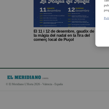
Tam
pub
pro
Pol
El 11 i 12 de desembre, gaudix de
la màgia del nadal en la fira del
comerç local de Puçol
© El Meridiano L'Horta 2026 - Valencia - España