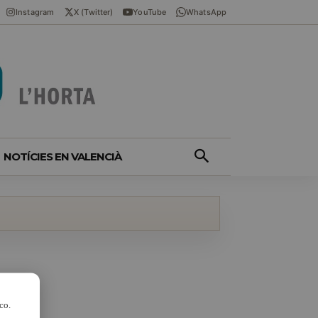
Instagram
X (Twitter)
YouTube
WhatsApp
NOTÍCIES EN VALENCIÀ
co.