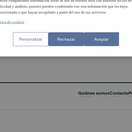
bién compartimos información sobre su uso de nuestro sitio con nuestros socios de
licidad y análisis, quienes pueden combinarla con otra información que les haya
porcionado o que hayan recopilado a partir del uso de sus servicios.
ítica de cookies
Personalizar
Rechazar
Aceptar
Quiénes somos
Contacto
P