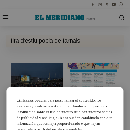
fira d'estiu pobla de farnals
Utilizamos cookies para personalizar el contenido, los
anuncios y analizar nuestro tráfico. También compartimos
La Fira d’Estiu arranca
Fira d’Estiu Pobla de
su segundo mes de
Farnals 2026: Mercados
información sobre su uso de nuestro sitio con nuestros socios
actividades con más
temáticos, cine en la
de publicidad y análisis, quienes pueden combinarla con otra
cultura y espectáculos
playa y programación
información que les haya proporcionado o que hayan
en la playa de La Pobla
completa
recopilado a partir del uso de sus servicios.