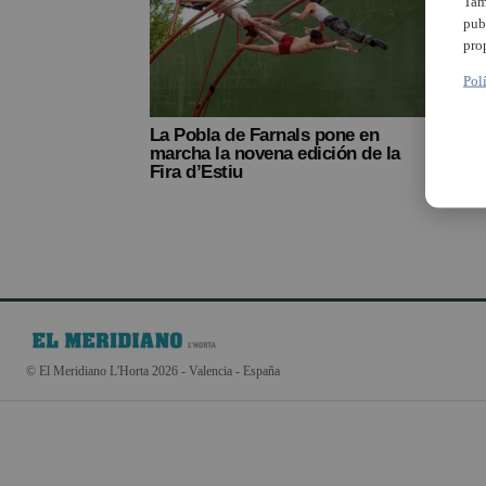
Tam
pub
pro
Pol
La Pobla de Farnals pone en
La ‘F
marcha la novena edición de la
Farna
Fira d’Estiu
© El Meridiano L'Horta 2026 - Valencia - España