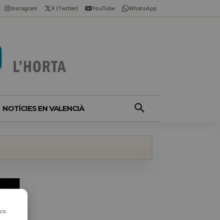
Instagram
X (Twitter)
YouTube
WhatsApp
NOTÍCIES EN VALENCIÀ
co.