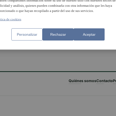
bién compartimos información sobre su uso de nuestro sitio con nuestros socios de
licidad y análisis, quienes pueden combinarla con otra información que les haya
porcionado o que hayan recopilado a partir del uso de sus servicios.
ítica de cookies
ira d’Estiu’ de La Pobla de
Comença la ‘Fira d’Estiu 202
Personalizar
Rechazar
Aceptar
ls plena la platja d’activitats
les platges de La Pobla de F
Quiénes somos
Contacto
P