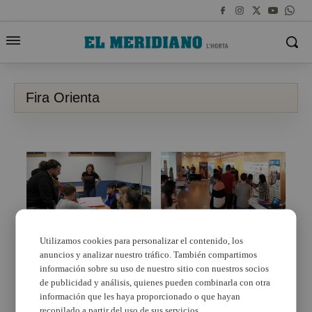
Fira Orienta
Utilizamos cookies para personalizar el contenido, los
anuncios y analizar nuestro tráfico. También compartimos
Paiporta acollirà la Fira
La Fira Orienta’t 2020
Orienta’t d’informació i
reunirà a Catarroja una
información sobre su uso de nuestro sitio con nuestros socios
assessorament per a
important sèrie
de publicidad y análisis, quienes pueden combinarla con otra
joves
d’oportunitats
información que les haya proporcionado o que hayan
formatives i laborals
recopilado a partir del uso de sus servicios.