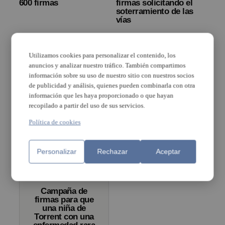
600 firmas
firmas solicitando el
soterramiento de las
vías
Utilizamos cookies para personalizar el contenido, los
Ampa y
anuncios y analizar nuestro tráfico. También compartimos
asociación
información sobre su uso de nuestro sitio con nuestros socios
vecinal de Lloma
Llarga inician
de publicidad y análisis, quienes pueden combinarla con otra
una recogida de
información que les haya proporcionado o que hayan
firmas para
recopilado a partir del uso de sus servicios.
exigir la
El PP inicia en Torrent
construcción
Política de cookies
una recogida de firmas
«urgente» del
en la puerta de los
instituto
colegios contra la Ley
Celaá
Personalizar
Rechazar
Aceptar
Campaña de
firmas para que
una niña de
Torrent con una