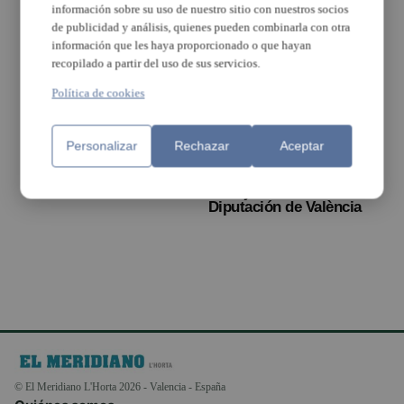
información sobre su uso de nuestro sitio con nuestros socios
de publicidad y análisis, quienes pueden combinarla con otra
información que les haya proporcionado o que hayan
recopilado a partir del uso de sus servicios.
Política de cookies
Alboraya, presente en
Alboraya, Alfafar,
FITUR 2022 con la
Paterna, Manises, El
Personalizar
Rechazar
Aceptar
exhibición de su nueva
Puig y Turisme
marca turística
Carraixet estarán en
‘Alboraia Turisme’
Fitur junto con la
Diputación de València
© El Meridiano L'Horta 2026 - Valencia - España