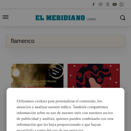
flamenco
Utilizamos cookies para personalizar el contenido, los
anuncios y analizar nuestro tráfico. También compartimos
LA FECACV
Torrent realizará un
conmemora el Dia de la
Flashmob y una
información sobre su uso de nuestro sitio con nuestros socios
Comunidad Valenciana
Masterclass de fitness
de publicidad y análisis, quienes pueden combinarla con otra
en Moncada
flamenco para
información que les haya proporcionado o que hayan
conmemorar el Día del
recopilado a partir del uso de sus servicios.