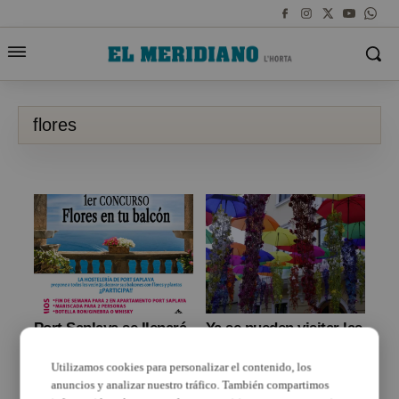
flores
Port Saplaya se llenará
Ya se pueden visitar las
de flores
decoraciones florales
en Paterna, Manises,
Utilizamos cookies para personalizar el contenido, los
Rafelbunyol, Godella y
anuncios y analizar nuestro tráfico. También compartimos
Albalat dels Sorells