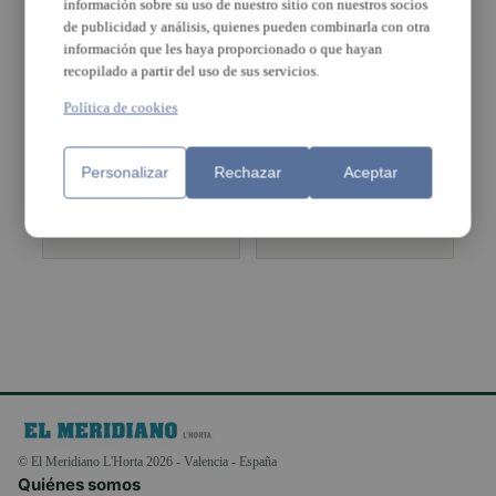
información sobre su uso de nuestro sitio con nuestros socios
gracias a la Diputación
de publicidad y análisis, quienes pueden combinarla con otra
información que les haya proporcionado o que hayan
recopilado a partir del uso de sus servicios.
Política de cookies
L’Hort de Trénor
Flores perfectas
acoge el
para otoño
Mercado de
Personalizar
Rechazar
Aceptar
Flores y Plantas
© El Meridiano L'Horta 2026 - Valencia - España
Quiénes somos