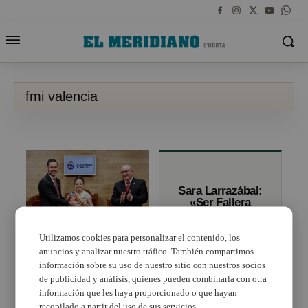
fmi valencia
Sara Larrazábal:
«Ser Fallera
Major Infantil de
València era el
meu somni i el
Utilizamos cookies para personalizar el contenido, los
de tota la meua
anuncios y analizar nuestro tráfico. También compartimos
Paula Nieto, FMI de
família»
València 2023, recibe
información sobre su uso de nuestro sitio con nuestros socios
las llaves de la ciudad
de publicidad y análisis, quienes pueden combinarla con otra
de Mislata
información que les haya proporcionado o que hayan
recopilado a partir del uso de sus servicios.