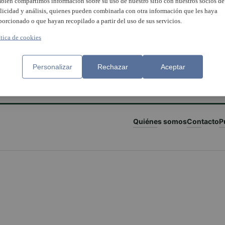
bién compartimos información sobre su uso de nuestro sitio con nuestros socios de
licidad y análisis, quienes pueden combinarla con otra información que les haya
porcionado o que hayan recopilado a partir del uso de sus servicios.
ítica de cookies
Personalizar
Rechazar
Aceptar
Quiénes somos
Contacto
P