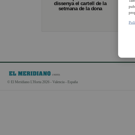
Tam
dissenya el cartell de la
pub
setmana de la dona
pro
Pol
© El Meridiano L'Horta 2026 - Valencia - España