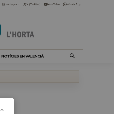
Instagram
X (Twitter)
YouTube
WhatsApp
NOTÍCIES EN VALENCIÀ
co.