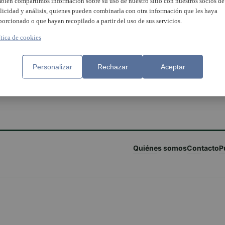
bién compartimos información sobre su uso de nuestro sitio con nuestros socios de
licidad y análisis, quienes pueden combinarla con otra información que les haya
porcionado o que hayan recopilado a partir del uso de sus servicios.
ítica de cookies
Personalizar
Rechazar
Aceptar
Quiénes somos
Contacto
P