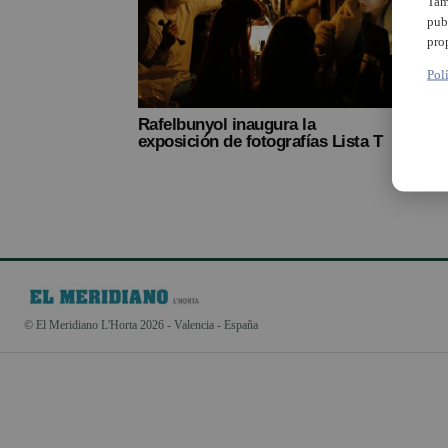
Tam
pub
pro
Pol
Rafelbunyol inaugura la
exposición de fotografías Lista T
© El Meridiano L'Horta 2026 - Valencia - España