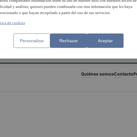
bién compartimos información sobre su uso de nuestro sitio con nuestros socios de
licidad y análisis, quienes pueden combinarla con otra información que les haya
porcionado o que hayan recopilado a partir del uso de sus servicios.
ítica de cookies
Personalizar
Rechazar
Aceptar
Quiénes somos
Contacto
P