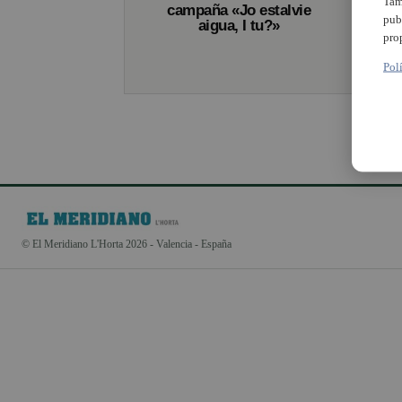
Tam
campaña «Jo estalvie
pub
aigua, I tu?»
pro
Pol
© El Meridiano L'Horta 2026 - Valencia - España