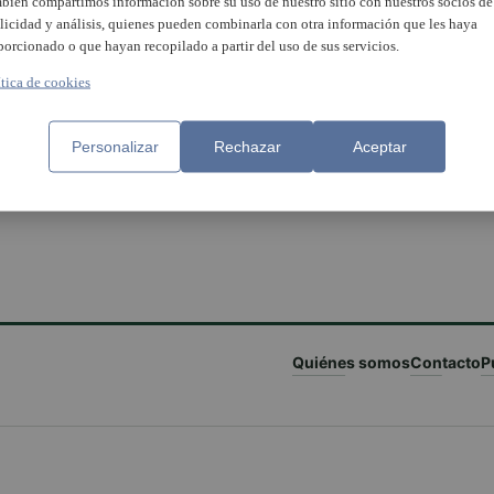
bién compartimos información sobre su uso de nuestro sitio con nuestros socios de
licidad y análisis, quienes pueden combinarla con otra información que les haya
porcionado o que hayan recopilado a partir del uso de sus servicios.
ítica de cookies
Personalizar
Rechazar
Aceptar
Quiénes somos
Contacto
P