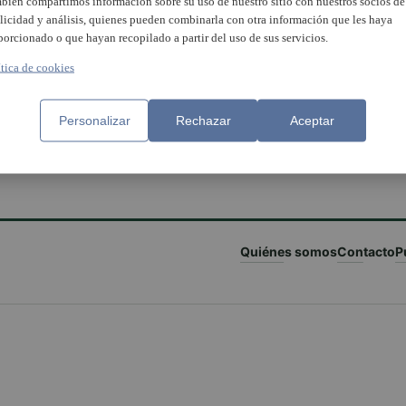
bién compartimos información sobre su uso de nuestro sitio con nuestros socios de
licidad y análisis, quienes pueden combinarla con otra información que les haya
porcionado o que hayan recopilado a partir del uso de sus servicios.
ítica de cookies
Personalizar
Rechazar
Aceptar
Quiénes somos
Contacto
P