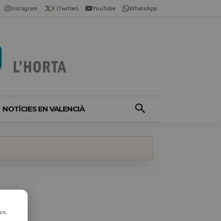
Instagram
X (Twitter)
YouTube
WhatsApp
NOTÍCIES EN VALENCIÀ
co.