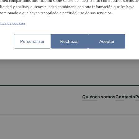
bién compartimos información sobre su uso de nuestro sitio con nuestros socios de
licidad y análisis, quienes pueden combinarla con otra información que les haya
porcionado o que hayan recopilado a partir del uso de sus servicios.
ítica de cookies
Personalizar
Rechazar
Aceptar
Quiénes somos
Contacto
P