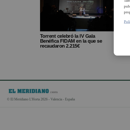
Tam
pub
pro
Pol
Torrent celebró la IV Gala
Benéfica FIDAM en la que se
recaudaron 2.215€
© El Meridiano L'Horta 2026 - Valencia - España