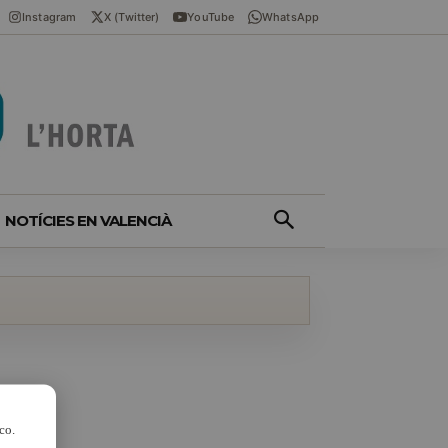
Instagram
X (Twitter)
YouTube
WhatsApp
NOTÍCIES EN VALENCIÀ
co.