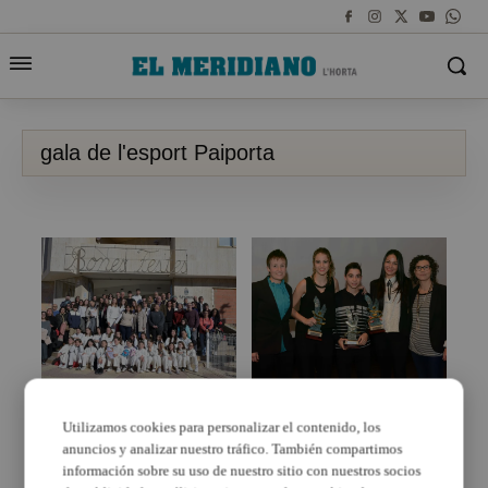
gala de l'esport Paiporta
Paiporta homenatja els
Taekwondo i Patinatge,
campions i campiones
reinen a la Gala de
Utilizamos cookies para personalizar el contenido, los
del 2025
l’Esport a Paiporta
anuncios y analizar nuestro tráfico. También compartimos
información sobre su uso de nuestro sitio con nuestros socios