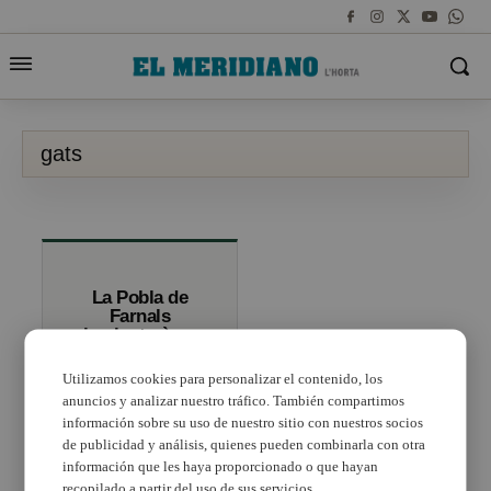
gats
La Pobla de
Farnals
implantarà un
Pla colonial Felí
per a controlar
Utilizamos cookies para personalizar el contenido, los
els gats al carrer
anuncios y analizar nuestro tráfico. También compartimos
información sobre su uso de nuestro sitio con nuestros socios
de publicidad y análisis, quienes pueden combinarla con otra
información que les haya proporcionado o que hayan
recopilado a partir del uso de sus servicios.