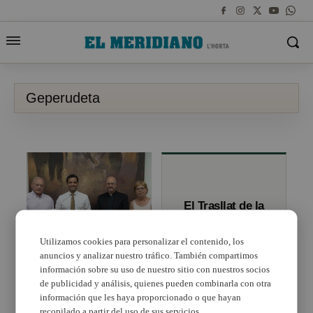
Geperudeta
El Trasllat de la
Geperudeta a
Torrent, 48 anys
d’història
Utilizamos cookies para personalizar el contenido, los
anuncios y analizar nuestro tráfico. También compartimos
Paterna concederá la
Insignia de Oro de la
información sobre su uso de nuestro sitio con nuestros socios
Villa a la Geperudeta
de publicidad y análisis, quienes pueden combinarla con otra
información que les haya proporcionado o que hayan
recopilado a partir del uso de sus servicios.