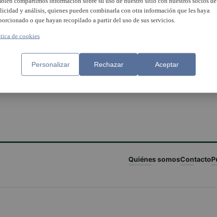
bién compartimos información sobre su uso de nuestro sitio con nuestros socios de
licidad y análisis, quienes pueden combinarla con otra información que les haya
porcionado o que hayan recopilado a partir del uso de sus servicios.
ítica de cookies
Personalizar
Rechazar
Aceptar
Quiénes somos
Contacto
P