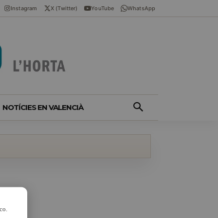
Instagram
X (Twitter)
YouTube
WhatsApp
NOTÍCIES EN VALENCIÀ
co.