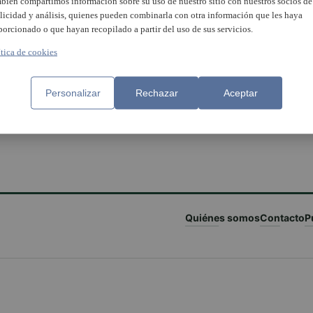
bién compartimos información sobre su uso de nuestro sitio con nuestros socios de
licidad y análisis, quienes pueden combinarla con otra información que les haya
porcionado o que hayan recopilado a partir del uso de sus servicios.
ítica de cookies
Personalizar
Rechazar
Aceptar
Quiénes somos
Contacto
P