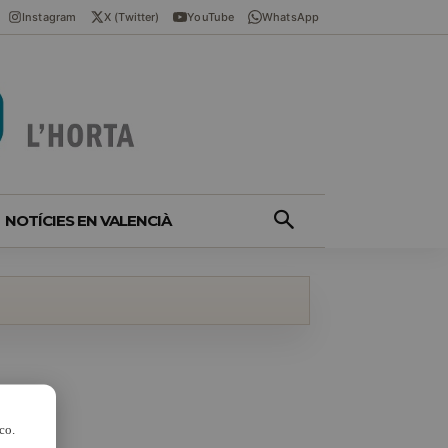
Instagram
X (Twitter)
YouTube
WhatsApp
NOTÍCIES EN VALENCIÀ
co.