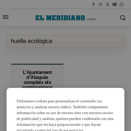
huella ecológica
L’Ajuntament
d’Alaquàs
compleix els
compromisos
amb el Pacte
dels Alcaldes
Utilizamos cookies para personalizar el contenido, los
reduint la
petjada
anuncios y analizar nuestro tráfico. También compartimos
ecològica prop
información sobre su uso de nuestro sitio con nuestros socios
d’un 47%
de publicidad y análisis, quienes pueden combinarla con otra
información que les haya proporcionado o que hayan
recopilado a partir del uso de sus servicios.