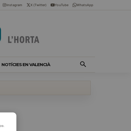
Instagram
X (Twitter)
YouTube
WhatsApp
NOTÍCIES EN VALENCIÀ
co.