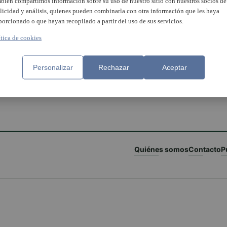
bién compartimos información sobre su uso de nuestro sitio con nuestros socios de
licidad y análisis, quienes pueden combinarla con otra información que les haya
porcionado o que hayan recopilado a partir del uso de sus servicios.
ítica de cookies
Personalizar
Rechazar
Aceptar
Quiénes somos
Contacto
P