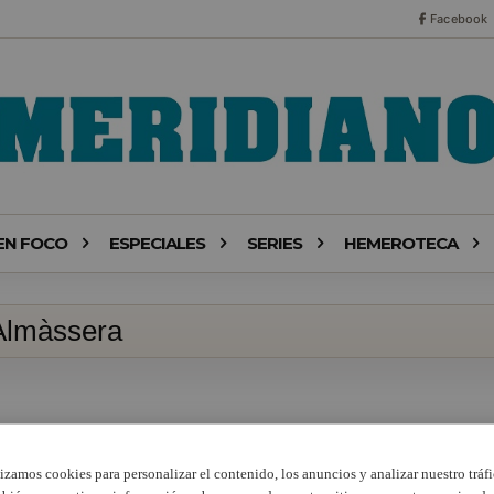
Facebook
EN FOCO
ESPECIALES
SERIES
HEMEROTECA
Almàssera
lizamos cookies para personalizar el contenido, los anuncios y analizar nuestro tráfi