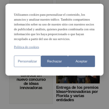
En marcha el
primer
València acoge la
laboratorio de
Utilizamos cookies para personalizar el contenido, los
mayor
ideas
anuncios y analizar nuestro tráfico. También compartimos
competición
innovadoras
mundial en ideas
información sobre su uso de nuestro sitio con nuestros socios
para proyectos
para mitigar el
de publicidad y análisis, quienes pueden combinarla con otra
4.0 de la
cambio climàtico
Comunitat
información que les haya proporcionado o que hayan
Valenciana
recopilado a partir del uso de sus servicios.
Política de cookies
Personalizar
Rechazar
Aceptar
Florida
Universitària
convoca un
nuevo concurso
de ideas
Entrega de los premios
innovadoras
Ideas+Innovadoras por
Florida y varias
entidades