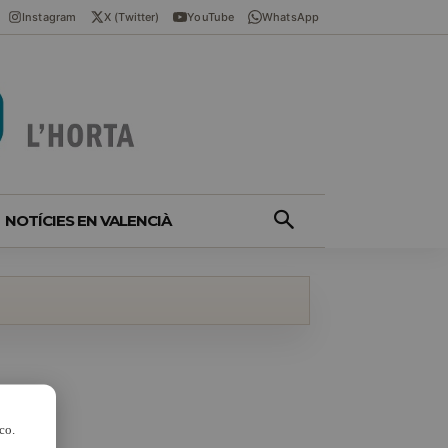
Instagram
X (Twitter)
YouTube
WhatsApp
NOTÍCIES EN VALENCIÀ
co.