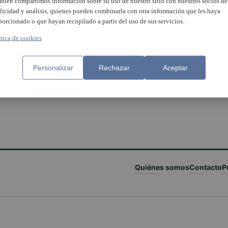
bién compartimos información sobre su uso de nuestro sitio con nuestros socios de
licidad y análisis, quienes pueden combinarla con otra información que les haya
porcionado o que hayan recopilado a partir del uso de sus servicios.
ítica de cookies
Personalizar
Rechazar
Aceptar
Quiénes somos
Contacto
P