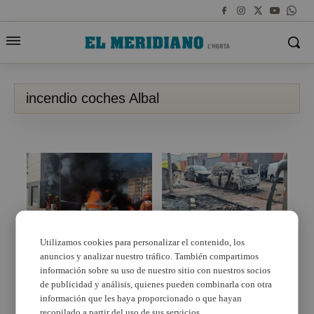
incendio coches Albal
Utilizamos cookies para personalizar el contenido, los
anuncios y analizar nuestro tráfico. También compartimos
Tres vehículos
Cremen contenidors en
calcinados por un
tres punts d’Albal
información sobre su uso de nuestro sitio con nuestros socios
incendio en Albal
aquesta nit afectant a 8
de publicidad y análisis, quienes pueden combinarla con otra
vehicles
información que les haya proporcionado o que hayan
recopilado a partir del uso de sus servicios.