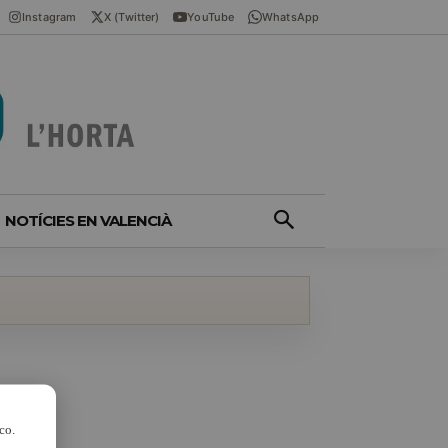
Instagram
X (Twitter)
YouTube
WhatsApp
NOTÍCIES EN VALENCIÀ
co.