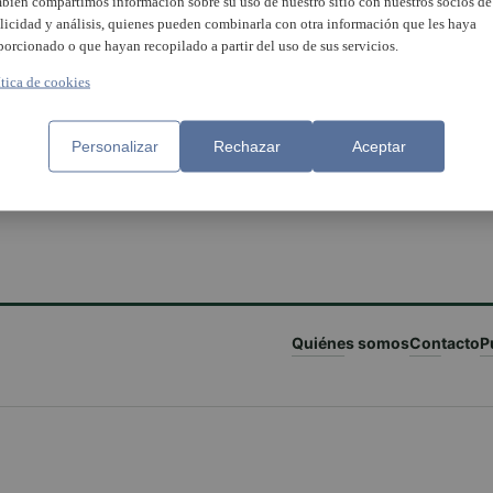
bién compartimos información sobre su uso de nuestro sitio con nuestros socios de
licidad y análisis, quienes pueden combinarla con otra información que les haya
porcionado o que hayan recopilado a partir del uso de sus servicios.
ítica de cookies
Personalizar
Rechazar
Aceptar
Quiénes somos
Contacto
P