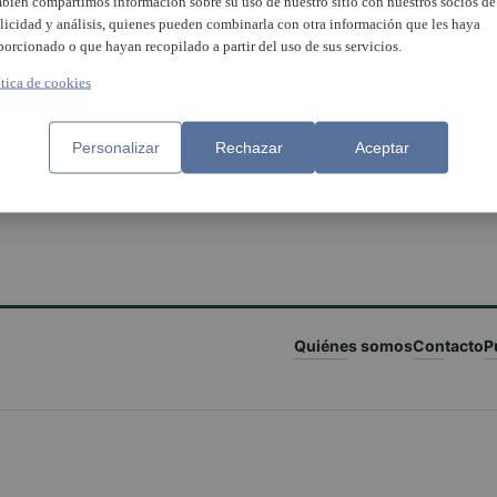
bién compartimos información sobre su uso de nuestro sitio con nuestros socios de
licidad y análisis, quienes pueden combinarla con otra información que les haya
porcionado o que hayan recopilado a partir del uso de sus servicios.
ítica de cookies
Personalizar
Rechazar
Aceptar
Quiénes somos
Contacto
P