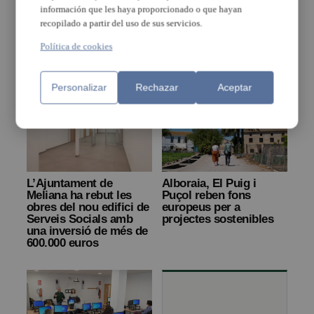
Catarroja executa obres
La regidoria
información que les haya proporcionado o que hayan
Edificant per vora 2
d’Innovació invertirà
recopilado a partir del uso de sus servicios.
milions d’euros
180.000 € per a la
digitalització de
Política de cookies
Paiporta
Personalizar
Rechazar
Aceptar
L’Ajuntament de
Alboraia, El Puig i
Meliana ha rebut les
Puçol reben fons
obres del nou edifici de
europeus per a
Serveis Socials amb
projectes sostenibles
una inversió de més de
600.000 euros