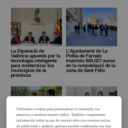
La Diputació de
L’Ajuntament de La
València apuesta por la
Pobla de Farnals
tecnología inteligente
inverteix 640.027 euros
para modernizar los
en la remodelació de la
municipios de la
zona de Sant Félix
provincia
Utilizamos cookies para personalizar el contenido, los
anuncios y analizar nuestro tráfico. También compartimos
información sobre su uso de nuestro sitio con nuestros socios
de publicidad y análisis, quienes pueden combinarla con otra