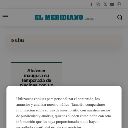
isaba
Alcàsser
inaugura su
temporada de
piscinas con un
nuevo parque de
agua sin
Utilizamos cookies para personalizar el contenido, los
profundidad para
los más
anuncios y analizar nuestro tráfico. También compartimos
pequeños
información sobre su uso de nuestro sitio con nuestros socios
de publicidad y análisis, quienes pueden combinarla con otra
información que les haya proporcionado o que hayan
recopilado a partir del uso de sus servicios.