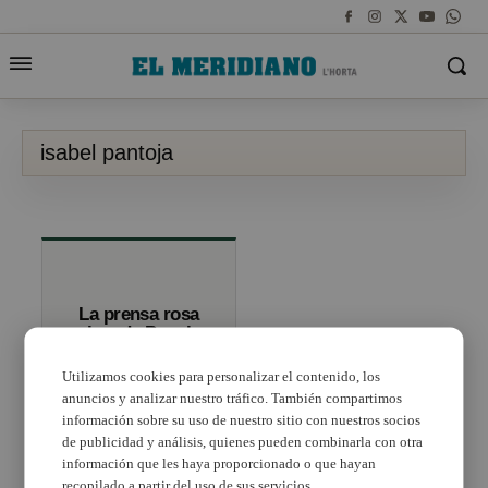
isabel pantoja
La prensa rosa
invade Puçol
ante la presencia
de Isabel Pantoja
Utilizamos cookies para personalizar el contenido, los
anuncios y analizar nuestro tráfico. También compartimos
información sobre su uso de nuestro sitio con nuestros socios
de publicidad y análisis, quienes pueden combinarla con otra
información que les haya proporcionado o que hayan
recopilado a partir del uso de sus servicios.