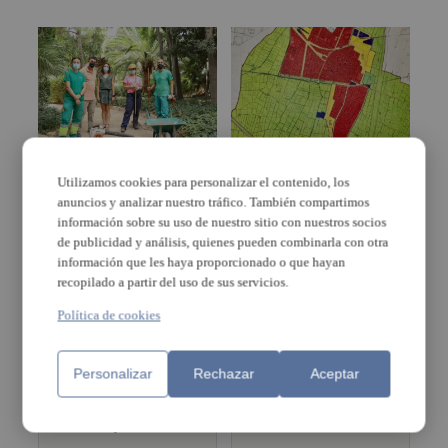
El programa formativo
Taller de jardinería,
Utilizamos cookies para personalizar el contenido, los
de jardinería del
titulado, gratuito y
anuncios y analizar nuestro tráfico. También compartimos
Ayuntamiento de
dirigido a todos los
información sobre su uso de nuestro sitio con nuestros socios
Torrent llega a su fin
jóvenes de Puçol
de publicidad y análisis, quienes pueden combinarla con otra
información que les haya proporcionado o que hayan
recopilado a partir del uso de sus servicios.
Catarroja
Política de cookies
treballa per crear
Transforman en
un entorn urbà
Mercavalencia la
adaptat a les
paja de arroz en
persones i que
compost para
Personalizar
Rechazar
Aceptar
potencie els
jardinería y
mitjans de
agricultura
transport nets