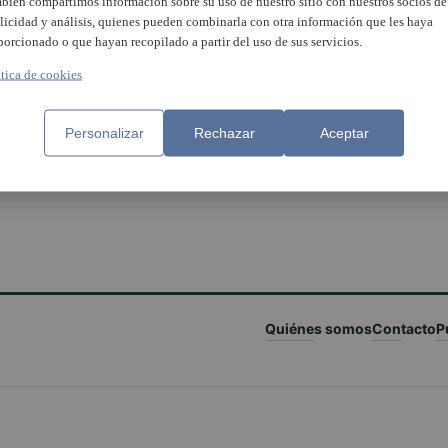
bién compartimos información sobre su uso de nuestro sitio con nuestros socios de
licidad y análisis, quienes pueden combinarla con otra información que les haya
porcionado o que hayan recopilado a partir del uso de sus servicios.
ítica de cookies
Personalizar
Rechazar
Aceptar
Quiénes somos
Contacto
P