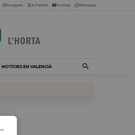
Instagram
X (Twitter)
YouTube
WhatsApp
NOTÍCIES EN VALENCIÀ
co.