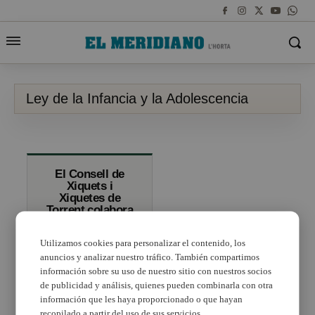
Ley de la Infancia y la Adolescencia
El Consell de
Xiquets i
Xiquetes de
Torrent colabora
en el
anteproyecto de
Utilizamos cookies para personalizar el contenido, los
la Ley de
Infancia y
anuncios y analizar nuestro tráfico. También compartimos
Adolescencia
información sobre su uso de nuestro sitio con nuestros socios
de publicidad y análisis, quienes pueden combinarla con otra
información que les haya proporcionado o que hayan
recopilado a partir del uso de sus servicios.