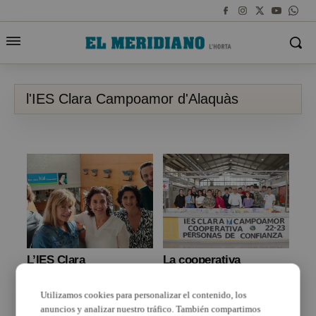
l'IES Clara Campoamor d'Alaquàs
L’IES Clara
La cooperativa
Campoamor d’Alaquàs
persones de confiança
Premi “Memòria a
de l’IES Clara
Utilizamos cookies para personalizar el contenido, los
l’Escola” de la
Campoamor d’Alaquás
Diputació de València
venen els seus
anuncios y analizar nuestro tráfico. También compartimos