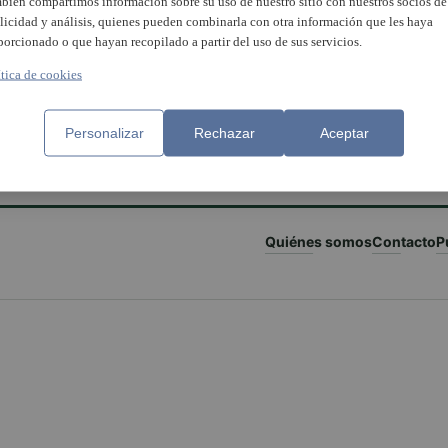
bién compartimos información sobre su uso de nuestro sitio con nuestros socios de
licidad y análisis, quienes pueden combinarla con otra información que les haya
porcionado o que hayan recopilado a partir del uso de sus servicios.
ítica de cookies
Personalizar
Rechazar
Aceptar
Quiénes somos
Contacto
P