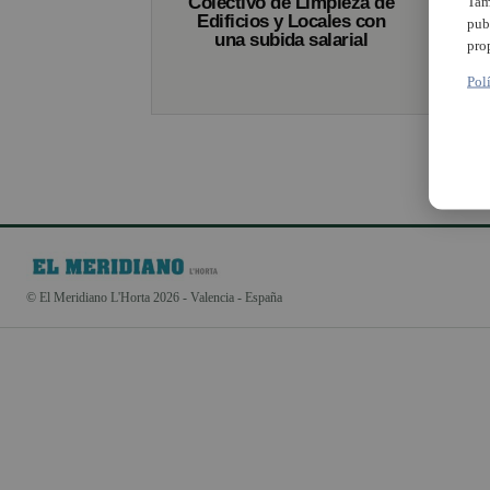
Colectivo de Limpieza de
Tam
Edificios y Locales con
pub
una subida salarial
pro
Pol
© El Meridiano L'Horta 2026 - Valencia - España