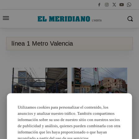
línea 1 Metro Valencia
Utilizamos cookies para personalizar el contenido, los
El Ayuntamiento de
anuncios y analizar nuestro tráfico. También compartimos
Burjassot solicita a la
Línea 1 de
Generalitat la supresión
Metrovalencia entre
información sobre su uso de nuestro sitio con nuestros socios
de las vías del Metro en
Empalme y Bétera,
de publicidad y análisis, quienes pueden combinarla con otra
la calle Valencia
cortada del 8 al 31 de
información que les haya proporcionado o que hayan
agosto
recopilado a partir del uso de sus servicios.