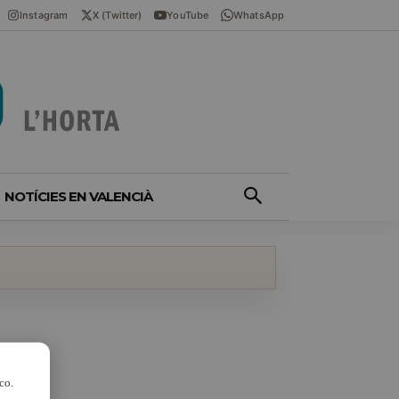
Instagram
X (Twitter)
YouTube
WhatsApp
NOTÍCIES EN VALENCIÀ
co.