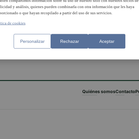
bién compartimos información sobre su uso de nuestro sitio con nuestros socios de
licidad y análisis, quienes pueden combinarla con otra información que les haya
porcionado o que hayan recopilado a partir del uso de sus servicios.
ítica de cookies
Personalizar
Rechazar
Aceptar
Quiénes somos
Contacto
P