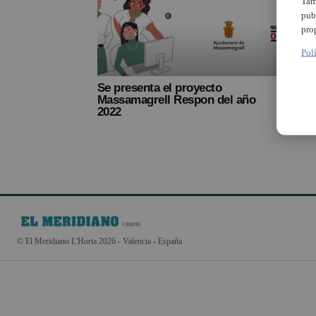
Tam
pub
pro
Pol
Se presenta el proyecto
Massamagrell Respon del año
2022
© El Meridiano L'Horta 2026 - Valencia - España