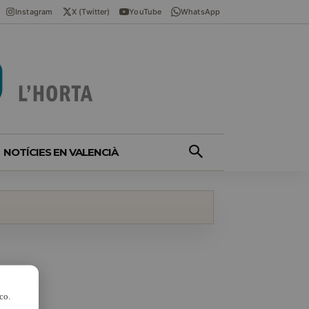
Instagram
X (Twitter)
YouTube
WhatsApp
NOTÍCIES EN VALENCIÀ
co.