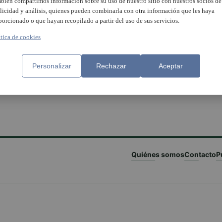
bién compartimos información sobre su uso de nuestro sitio con nuestros socios de
licidad y análisis, quienes pueden combinarla con otra información que les haya
porcionado o que hayan recopilado a partir del uso de sus servicios.
ítica de cookies
Personalizar
Rechazar
Aceptar
Quiénes somos
Contacto
P