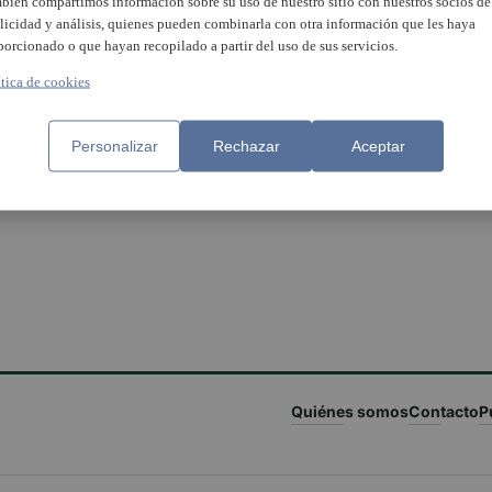
bién compartimos información sobre su uso de nuestro sitio con nuestros socios de
licidad y análisis, quienes pueden combinarla con otra información que les haya
porcionado o que hayan recopilado a partir del uso de sus servicios.
ítica de cookies
Personalizar
Rechazar
Aceptar
Quiénes somos
Contacto
P