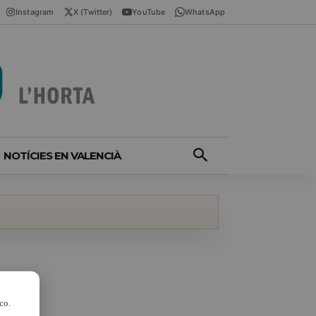
Instagram
X (Twitter)
YouTube
WhatsApp
NOTÍCIES EN VALENCIÀ
co.