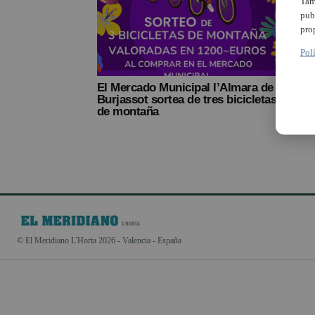
Tam
pub
pro
Pol
El Mercado Municipal l’Almara de
Burjassot sortea de tres bicicletas
de montaña
© El Meridiano L'Horta 2026 - Valencia - España