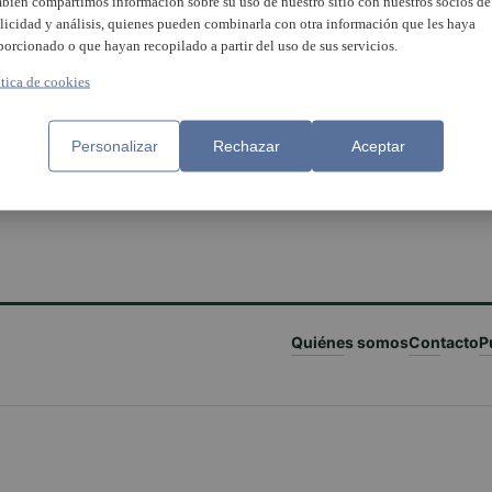
bién compartimos información sobre su uso de nuestro sitio con nuestros socios de
licidad y análisis, quienes pueden combinarla con otra información que les haya
porcionado o que hayan recopilado a partir del uso de sus servicios.
ítica de cookies
Personalizar
Rechazar
Aceptar
Quiénes somos
Contacto
P