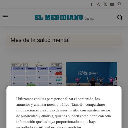
Mes de la salud mental
Utilizamos cookies para personalizar el contenido, los
anuncios y analizar nuestro tráfico. También compartimos
La Casa de la Juventud
Comienzan las
de Paterna dedica su
«Charlas en primera
información sobre su uso de nuestro sitio con nuestros socios
agenda de noviembre a
persona y las clases de
de publicidad y análisis, quienes pueden combinarla con otra
la salud física y mental
yoga en Quart de
información que les haya proporcionado o que hayan
Poblet para cuidar la
recopilado a partir del uso de sus servicios.