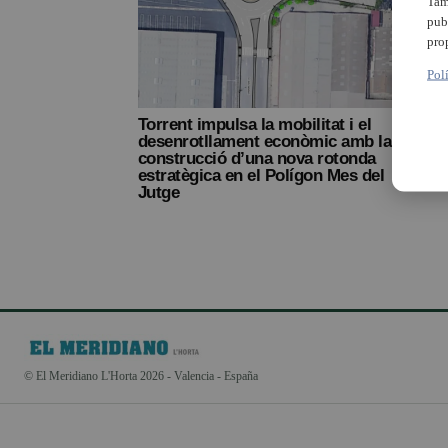
Tam
pub
pro
Pol
Torrent impulsa la mobilitat i el
desenrotllament econòmic amb la
construcció d’una nova rotonda
estratègica en el Polígon Mes del
Jutge
© El Meridiano L'Horta 2026 - Valencia - España