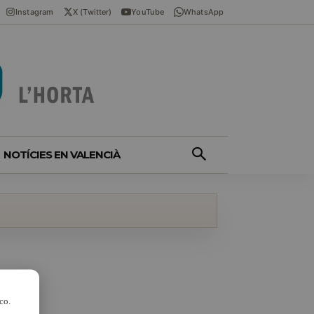
Instagram
X (Twitter)
YouTube
WhatsApp
NOTÍCIES EN VALENCIÀ
co.