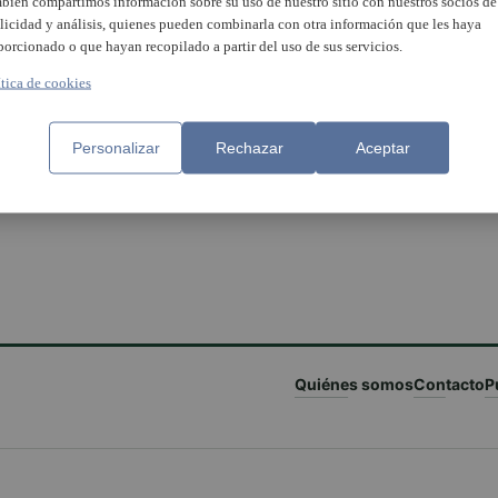
bién compartimos información sobre su uso de nuestro sitio con nuestros socios de
licidad y análisis, quienes pueden combinarla con otra información que les haya
porcionado o que hayan recopilado a partir del uso de sus servicios.
ítica de cookies
Personalizar
Rechazar
Aceptar
Quiénes somos
Contacto
P