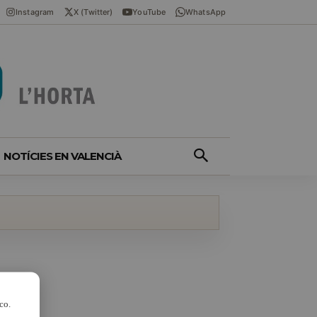
Instagram
X (Twitter)
YouTube
WhatsApp
NOTÍCIES EN VALENCIÀ
co.