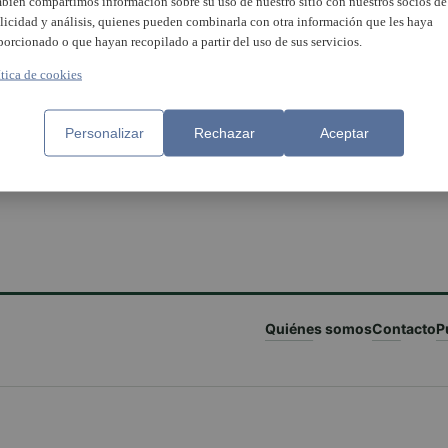
bién compartimos información sobre su uso de nuestro sitio con nuestros socios de
licidad y análisis, quienes pueden combinarla con otra información que les haya
porcionado o que hayan recopilado a partir del uso de sus servicios.
ítica de cookies
Personalizar
Rechazar
Aceptar
Quiénes somos
Contacto
P