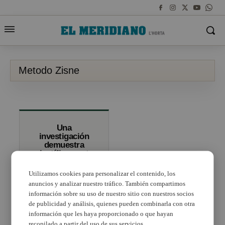
Metodo Zisne
Una
investigación
demuestra
científicamente
que el coaching
tiene beneficios
Utilizamos cookies para personalizar el contenido, los
sobre los
anuncios y analizar nuestro tráfico. También compartimos
empleados
información sobre su uso de nuestro sitio con nuestros socios
de publicidad y análisis, quienes pueden combinarla con otra
información que les haya proporcionado o que hayan
recopilado a partir del uso de sus servicios.