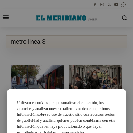
metro linea 3
Utilizamos cookies para personalizar el contenido, los
anuncios y analizar nuestro tráfico. También compartimos
Metrovalencia amplía el
La línea 3 de
servicio nocturno del
Metrovalencia ya
información sobre su uso de nuestro sitio con nuestros socios
viernes de la Línea 3
funciona con
de publicidad y análisis, quienes pueden combinarla con otra
con motivo de las
normalidad
información que les haya proporcionado o que hayan
fiestas de
recopilado a partir del uso de sus servicios.