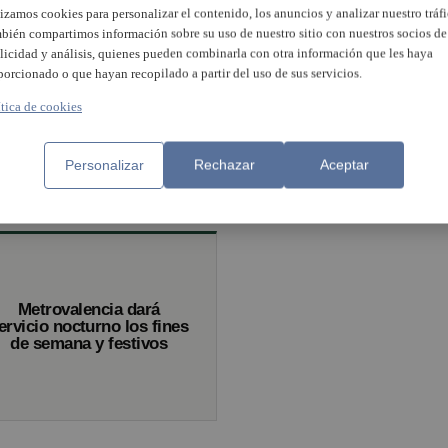
lizamos cookies para personalizar el contenido, los anuncios y analizar nuestro tráfi
bién compartimos información sobre su uso de nuestro sitio con nuestros socios de
Más de 155.000 usuario
licidad y análisis, quienes pueden combinarla con otra información que les haya
han utilizado el metro
porcionado o que hayan recopilado a partir del uso de sus servicios.
nocturno desde febrero
ítica de cookies
neralitat recupera el servicio
rno de Metrovalencia a
r del próximo fin de semana
Personalizar
Rechazar
Aceptar
Metrovalencia dará
ervicio nocturno los fines
de semana y festivos