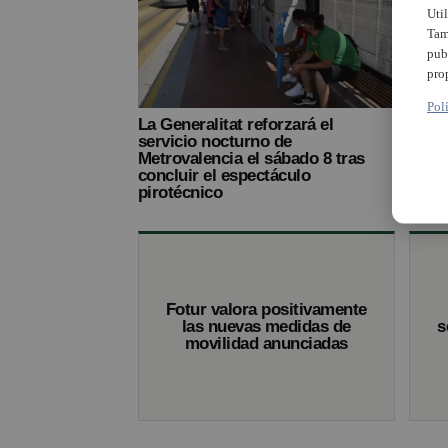
Uti
Tam
pub
pro
Pol
La Generalitat reforzará el
La Ge
servicio nocturno de
noctu
Metrovalencia el sábado 8 tras
parti
concluir el espectáculo
pirotécnico
Fotur valora positivamente
las nuevas medidas de
s
movilidad anunciadas